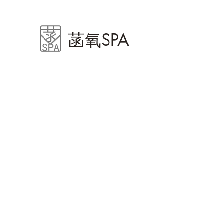
​菡氧SPA